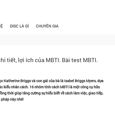
HỆ
DISC LÀ GÌ
CHUYÊN GIA
i tiết, lợi ích của MBTI. Bài test MBTI.
ọc Katherine Briggs và con gái của bà là Isabel Briggs Myers, dựa
 các kiểu nhân cách. 16 nhóm tính cách MBTI là một công cụ hữu
ồng thời giúp tăng cường sự hiểu biết về cách làm việc, giao tiếp,
g pháp này nhé!