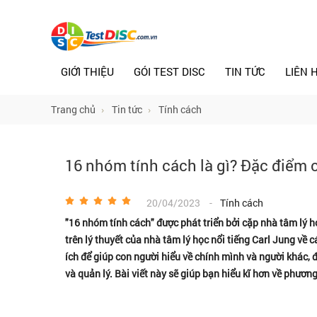
GIỚI THIỆU
GÓI TEST DISC
TIN TỨC
LIÊN 
Trang chủ
Tin tức
Tính cách
16 nhóm tính cách là gì? Đặc điểm ch
20/04/2023
-
Tính cách
"16 nhóm tính cách" được phát triển bởi cặp nhà tâm lý h
trên lý thuyết của nhà tâm lý học nổi tiếng Carl Jung về
ích để giúp con người hiểu về chính mình và người khác, đ
và quản lý. Bài viết này sẽ giúp bạn hiểu kĩ hơn về phươn