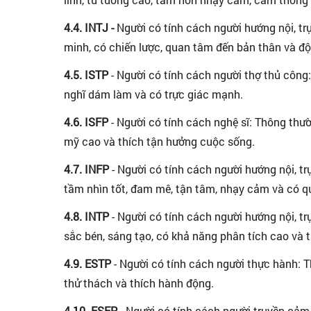
4.4. INTJ -
Người có tính cách người hướng nội, trự
minh, có chiến lược, quan tâm đến bản thân và độ
4.5. ISTP
- Người có tính cách người thợ thủ công:
nghĩ dám làm và có trực giác mạnh.
4.6. ISFP
- Người có tính cách nghệ sĩ: Thông thư
mỹ cao và thích tận hưởng cuộc sống.
4.7. INFP
- Người có tính cách người hướng nội, t
tầm nhìn tốt, đam mê, tận tâm, nhạy cảm và có 
4.8. INTP
- Người có tính cách người hướng nội, tr
sắc bén, sáng tạo, có khả năng phân tích cao và t
4.9. ESTP
- Người có tính cách người thực hành: T
thử thách và thích hành động.
4.10. ESFP
- Người có tính cách người truyền cảm