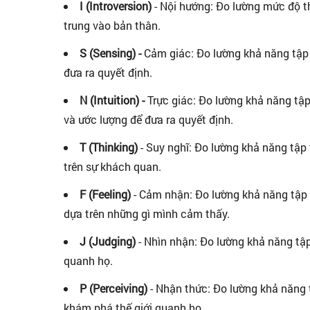
I (Introversion)
- Nội hướng: Đo lường mức độ th
trung vào bản thân.
S (Sensing) -
Cảm giác: Đo lường khả năng tập t
đưa ra quyết định.
N (Intuition) -
Trực giác: Đo lường khả năng tập
và ước lượng để đưa ra quyết định.
T (Thinking)
- Suy nghĩ: Đo lường khả năng tập 
trên sự khách quan.
F (Feeling)
- Cảm nhận: Đo lường khả năng tập t
dựa trên những gì mình cảm thấy.
J (Judging)
- Nhìn nhận: Đo lường khả năng tập
quanh họ.
P (Perceiving)
- Nhận thức: Đo lường khả năng t
khám phá thế giới quanh họ.